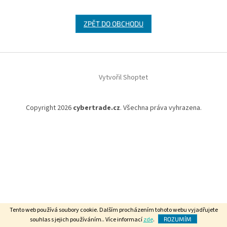
ZPĚT DO OBCHODU
Z
á
Vytvořil Shoptet
p
a
t
Copyright 2026
cybertrade.cz
. Všechna práva vyhrazena.
í
Tento web používá soubory cookie. Dalším procházením tohoto webu vyjadřujete
souhlas s jejich používáním.. Více informací
zde
.
ROZUMÍM