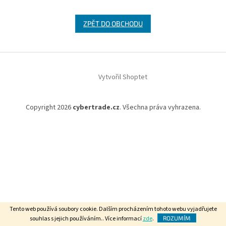
ZPĚT DO OBCHODU
Z
á
Vytvořil Shoptet
p
a
t
Copyright 2026
cybertrade.cz
. Všechna práva vyhrazena.
í
Tento web používá soubory cookie. Dalším procházením tohoto webu vyjadřujete
souhlas s jejich používáním.. Více informací
zde
.
ROZUMÍM