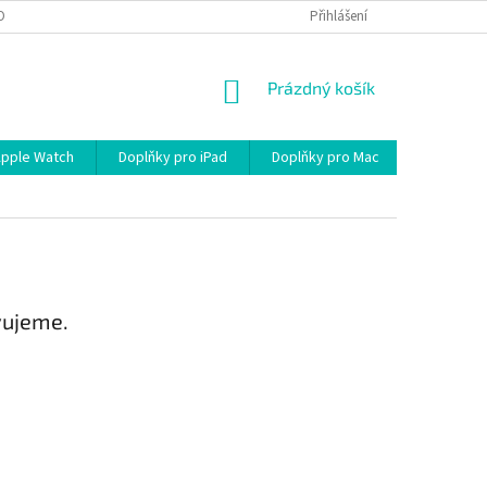
OBNÍCH ÚDAJŮ
Přihlášení
NÁKUPNÍ
Prázdný košík
KOŠÍK
Apple Watch
Doplňky pro iPad
Doplňky pro Mac
Kabely/R
vujeme.