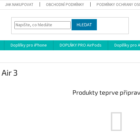
JAK NAKUPOVAT
OBCHODNÍ PODMÍNKY
PODMÍNKY OCHRANY OS
HLEDAT
Doplňky pro iPhone
DOPLŇKY PRO AirPods
Doplňky pro 
 Air 3
Produkty teprve připra