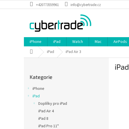
Přejít
+420773559961
info@cybertrade.cz
na
obsah
iPhone
iPad
Watch
Mac
AirPods
Domů
iPad
iPad Air 3
P
iPad
o
Přeskočit
s
Kategorie
kategorie
t
r
iPhone
a
iPad
n
Doplňky pro iPad
n
í
iPad Air 4
p
iPad 8
a
iPad Pro 11"