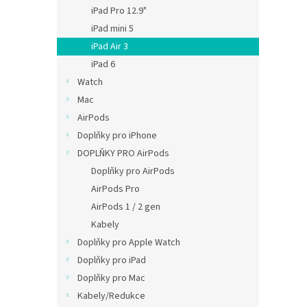
n
iPad Pro 12.9"
e
iPad mini 5
l
iPad Air 3
iPad 6
Watch
Mac
AirPods
Doplňky pro iPhone
DOPLŇKY PRO AirPods
Doplňky pro AirPods
AirPods Pro
AirPods 1 / 2 gen
Kabely
Doplňky pro Apple Watch
Doplňky pro iPad
Doplňky pro Mac
Kabely/Redukce