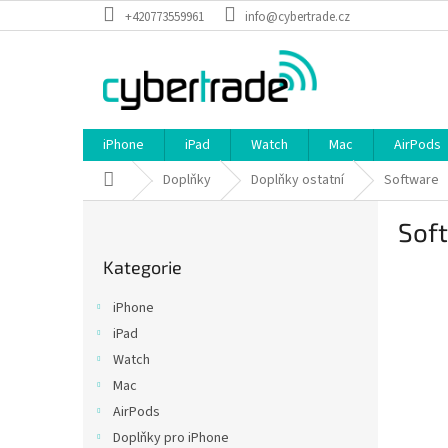
Přejít
+420773559961
info@cybertrade.cz
na
obsah
iPhone
iPad
Watch
Mac
AirPods
Domů
Doplňky
Doplňky ostatní
Software
P
Sof
o
Přeskočit
s
Kategorie
kategorie
t
r
iPhone
a
iPad
n
Watch
n
í
Mac
p
AirPods
a
Doplňky pro iPhone