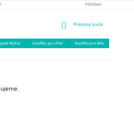
OBNÍCH ÚDAJŮ
Přihlášení
NÁKUPNÍ
Prázdný košík
KOŠÍK
Apple Watch
Doplňky pro iPad
Doplňky pro Mac
Kabely/R
vujeme.