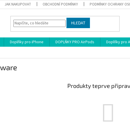
JAK NAKUPOVAT
OBCHODNÍ PODMÍNKY
PODMÍNKY OCHRANY OS
HLEDAT
Doplňky pro iPhone
DOPLŇKY PRO AirPods
Doplňky pro 
tware
Produkty teprve připra