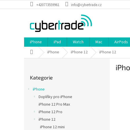
Přejít
+420773559961
info@cybertrade.cz
na
obsah
iPhone
iPad
Watch
Mac
AirPods
Domů
iPhone
iPhone 12
iPhone 12
P
iPho
o
Přeskočit
s
Kategorie
kategorie
t
r
iPhone
a
Doplňky pro iPhone
n
iPhone 12 Pro Max
n
í
iPhone 12 Pro
p
iPhone 12
a
iPhone 12 mini