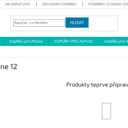
JAK NAKUPOVAT
OBCHODNÍ PODMÍNKY
PODMÍNKY OCHRANY OS
HLEDAT
Doplňky pro iPhone
DOPLŇKY PRO AirPods
Doplňky pro 
ne 12
Produkty teprve připra