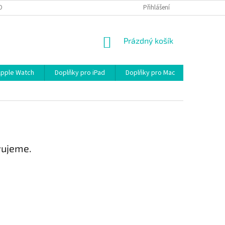
OBNÍCH ÚDAJŮ
Přihlášení
NÁKUPNÍ
Prázdný košík
KOŠÍK
Apple Watch
Doplňky pro iPad
Doplňky pro Mac
Kabely/R
vujeme.