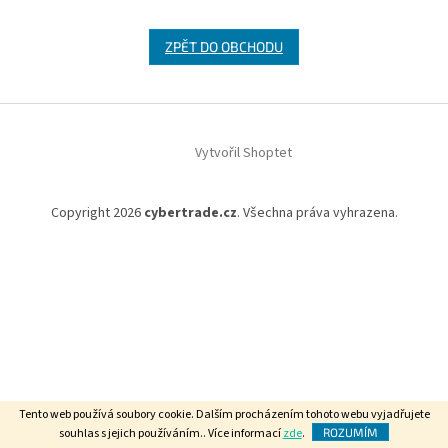
ZPĚT DO OBCHODU
Z
á
Vytvořil Shoptet
p
a
t
Copyright 2026
cybertrade.cz
. Všechna práva vyhrazena.
í
Tento web používá soubory cookie. Dalším procházením tohoto webu vyjadřujete
souhlas s jejich používáním.. Více informací
zde
.
ROZUMÍM