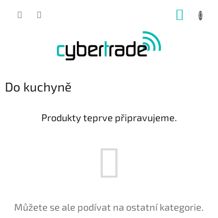
Přejít
NÁKUP
na
obsah
KOŠÍK
Do kuchyně
Produkty teprve připravujeme.
Můžete se ale podívat na ostatní kategorie.