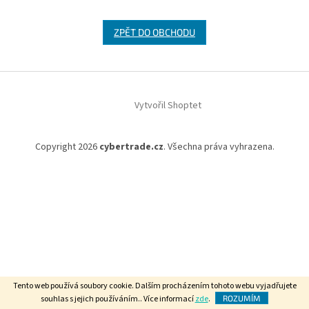
ZPĚT DO OBCHODU
Z
á
Vytvořil Shoptet
p
a
t
Copyright 2026
cybertrade.cz
. Všechna práva vyhrazena.
í
Tento web používá soubory cookie. Dalším procházením tohoto webu vyjadřujete
souhlas s jejich používáním.. Více informací
zde
.
ROZUMÍM