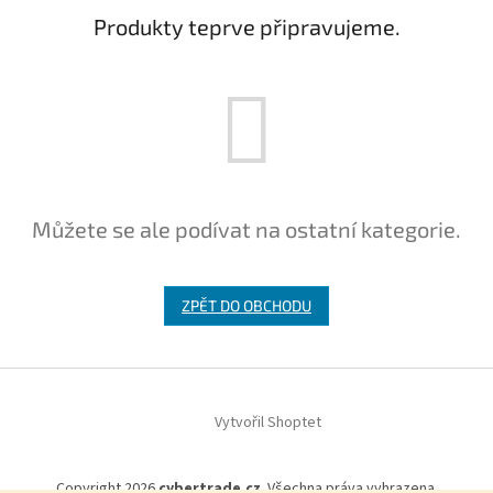
Produkty teprve připravujeme.
Můžete se ale podívat na ostatní kategorie.
ZPĚT DO OBCHODU
Z
á
Vytvořil Shoptet
p
a
t
Copyright 2026
cybertrade.cz
. Všechna práva vyhrazena.