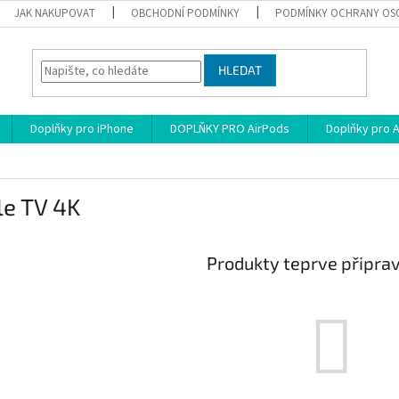
JAK NAKUPOVAT
OBCHODNÍ PODMÍNKY
PODMÍNKY OCHRANY OS
HLEDAT
Doplňky pro iPhone
DOPLŇKY PRO AirPods
Doplňky pro 
le TV 4K
Produkty teprve připra