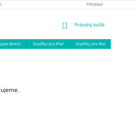
OBNÍCH ÚDAJŮ
Přihlášení
NÁKUPNÍ
Prázdný košík
KOŠÍK
Apple Watch
Doplňky pro iPad
Doplňky pro Mac
Kabely/R
vujeme.