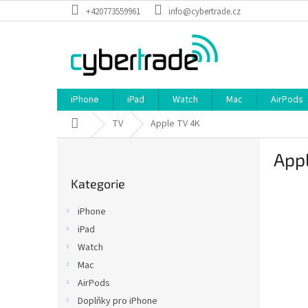
Přejít
+420773559961
info@cybertrade.cz
na
obsah
iPhone
iPad
Watch
Mac
AirPods
Domů
TV
Apple TV 4K
P
App
o
Přeskočit
s
Kategorie
kategorie
t
r
iPhone
a
iPad
n
Watch
n
í
Mac
p
AirPods
a
Doplňky pro iPhone