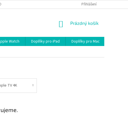
OBNÍCH ÚDAJŮ
Přihlášení
NÁKUPNÍ
Prázdný košík
KOŠÍK
Apple Watch
Doplňky pro iPad
Doplňky pro Mac
Kabely/R
pple TV 4K
vujeme.