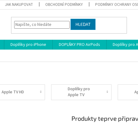
JAK NAKUPOVAT
OBCHODNÍ PODMÍNKY
PODMÍNKY OCHRANY OS
HLEDAT
Doplňky pro iPhone
DOPLŇKY PRO AirPods
Doplňky pro 
Doplňky pro
Apple TV HD
A
Apple TV
Produkty teprve připra