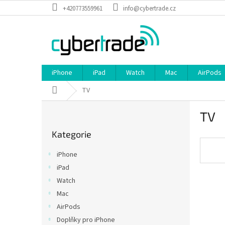
Přejít
+420773559961
info@cybertrade.cz
na
obsah
iPhone
iPad
Watch
Mac
AirPods
Domů
TV
P
TV
o
Přeskočit
s
Kategorie
kategorie
t
r
iPhone
a
iPad
n
Watch
n
í
Mac
p
AirPods
a
Doplňky pro iPhone