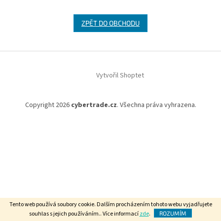
ZPĚT DO OBCHODU
Z
á
Vytvořil Shoptet
p
a
t
Copyright 2026
cybertrade.cz
. Všechna práva vyhrazena.
í
Tento web používá soubory cookie. Dalším procházením tohoto webu vyjadřujete
souhlas s jejich používáním.. Více informací
zde
.
ROZUMÍM