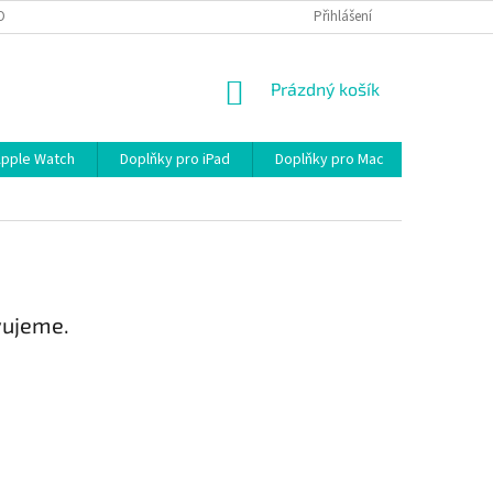
OBNÍCH ÚDAJŮ
Přihlášení
NÁKUPNÍ
Prázdný košík
KOŠÍK
Apple Watch
Doplňky pro iPad
Doplňky pro Mac
Kabely/R
vujeme.