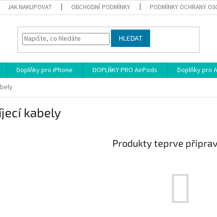
JAK NAKUPOVAT
OBCHODNÍ PODMÍNKY
PODMÍNKY OCHRANY OS
HLEDAT
Doplňky pro iPhone
DOPLŇKY PRO AirPods
Doplňky pro 
abely
jecí kabely
Produkty teprve připra