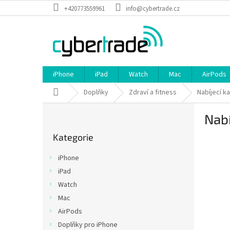
Přejít
+420773559961
info@cybertrade.cz
na
obsah
iPhone
iPad
Watch
Mac
AirPods
Domů
Doplňky
Zdraví a fitness
Nabíjecí k
P
Nabí
o
Přeskočit
s
Kategorie
kategorie
t
r
iPhone
a
iPad
n
Watch
n
í
Mac
p
AirPods
a
Doplňky pro iPhone