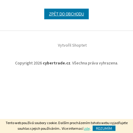
ZPĚT DO OBCHODU
Z
á
Vytvořil Shoptet
p
a
t
Copyright 2026
cybertrade.cz
. Všechna práva vyhrazena.
í
Tento web používá soubory cookie. Dalším procházením tohoto webu vyjadřujete
souhlas s jejich používáním.. Více informací
zde
.
ROZUMÍM