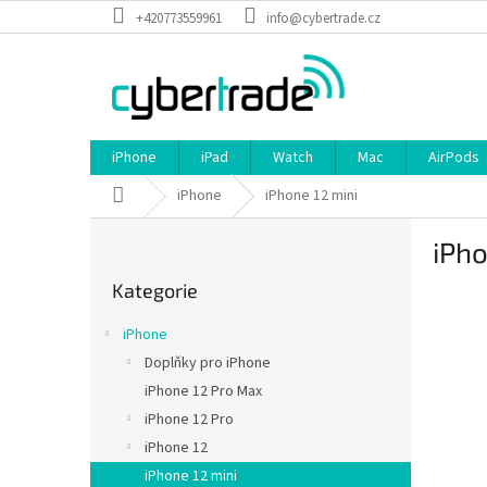
Přejít
+420773559961
info@cybertrade.cz
na
obsah
iPhone
iPad
Watch
Mac
AirPods
Domů
iPhone
iPhone 12 mini
P
iPho
o
Přeskočit
s
Kategorie
kategorie
t
r
iPhone
a
Doplňky pro iPhone
n
iPhone 12 Pro Max
n
í
iPhone 12 Pro
p
iPhone 12
a
iPhone 12 mini