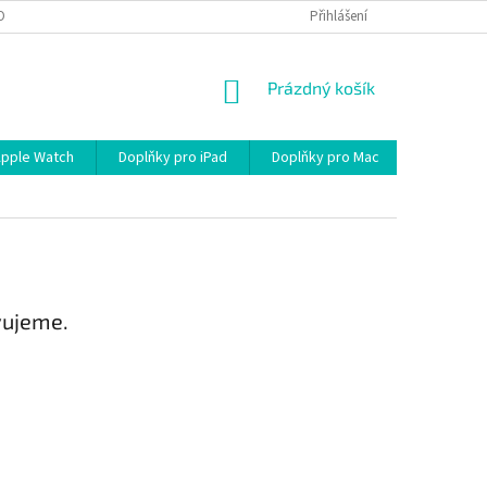
OBNÍCH ÚDAJŮ
Přihlášení
NÁKUPNÍ
Prázdný košík
KOŠÍK
Apple Watch
Doplňky pro iPad
Doplňky pro Mac
Kabely/R
vujeme.