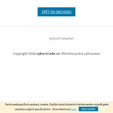
ZPĚT DO OBCHODU
Z
á
Vytvořil Shoptet
p
a
t
Copyright 2026
cybertrade.cz
. Všechna práva vyhrazena.
í
Tento web používá soubory cookie. Dalším procházením tohoto webu vyjadřujete
souhlas s jejich používáním.. Více informací
zde
.
ROZUMÍM