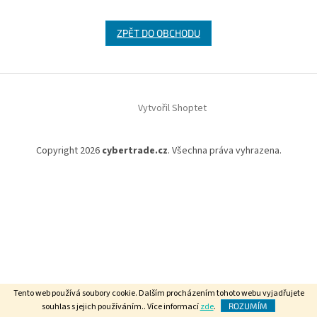
ZPĚT DO OBCHODU
Z
á
Vytvořil Shoptet
p
a
t
Copyright 2026
cybertrade.cz
. Všechna práva vyhrazena.
í
Tento web používá soubory cookie. Dalším procházením tohoto webu vyjadřujete
souhlas s jejich používáním.. Více informací
zde
.
ROZUMÍM