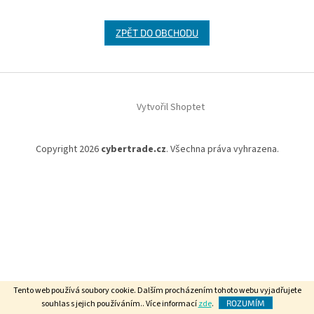
ZPĚT DO OBCHODU
Z
á
Vytvořil Shoptet
p
a
t
Copyright 2026
cybertrade.cz
. Všechna práva vyhrazena.
í
Tento web používá soubory cookie. Dalším procházením tohoto webu vyjadřujete
souhlas s jejich používáním.. Více informací
zde
.
ROZUMÍM