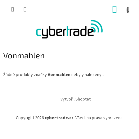
Přejít
NÁKUP
na
obsah
KOŠÍK
Vonmahlen
Žádné produkty značky
Vonmahlen
nebyly nalezeny...
Z
á
Vytvořil Shoptet
p
a
t
Copyright 2026
cybertrade.cz
. Všechna práva vyhrazena.
í