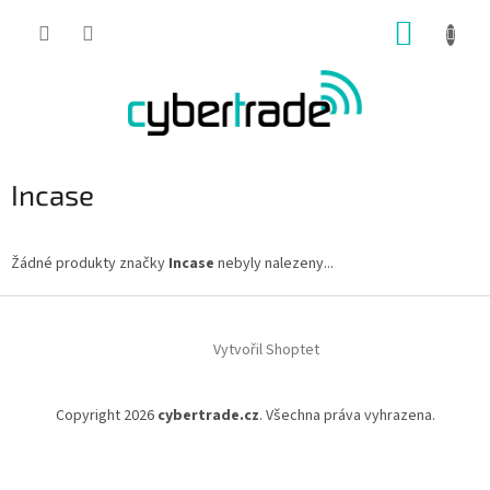
Přejít
NÁKUP
na
obsah
KOŠÍK
Incase
Žádné produkty značky
Incase
nebyly nalezeny...
Z
á
Vytvořil Shoptet
p
a
t
Copyright 2026
cybertrade.cz
. Všechna práva vyhrazena.
í