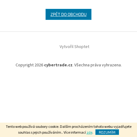
ZPĚT DO OBCHODU
Z
á
Vytvořil Shoptet
p
a
t
Copyright 2026
cybertrade.cz
. Všechna práva vyhrazena.
í
Tento web používá soubory cookie. Dalším procházením tohoto webu vyjadřujete
souhlas s jejich používáním.. Více informací
zde
.
ROZUMÍM