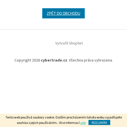
ZPĚT DO OBCHODU
Z
á
Vytvořil Shoptet
p
a
t
Copyright 2026
cybertrade.cz
. Všechna práva vyhrazena.
í
Tento web používá soubory cookie. Dalším procházením tohoto webu vyjadřujete
souhlas s jejich používáním.. Více informací
zde
.
ROZUMÍM