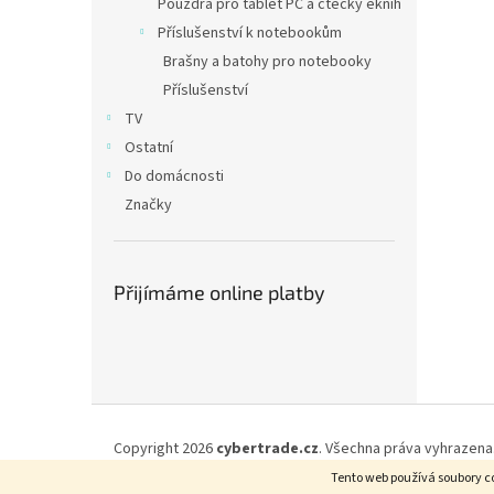
Pouzdra pro tablet PC a čtečky eknih
Příslušenství k notebookům
Brašny a batohy pro notebooky
Příslušenství
TV
Ostatní
Do domácnosti
Značky
Přijímáme online platby
Z
á
Copyright 2026
cybertrade.cz
. Všechna práva vyhrazena
p
Tento web používá soubory co
a