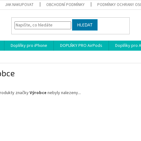
JAK NAKUPOVAT
OBCHODNÍ PODMÍNKY
PODMÍNKY OCHRANY OS
HLEDAT
Doplňky pro iPhone
DOPLŇKY PRO AirPods
Doplňky pro 
obce
rodukty značky
Výrobce
nebyly nalezeny...