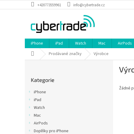
Přejít
+420773559961
info@cybertrade.cz
na
obsah
iPhone
iPad
Watch
Mac
AirPods
Domů
Prodávané značky
Výrobce
P
Výr
o
Přeskočit
s
Kategorie
kategorie
t
Žádné p
r
iPhone
a
iPad
n
Watch
n
í
Mac
p
AirPods
a
Doplňky pro iPhone