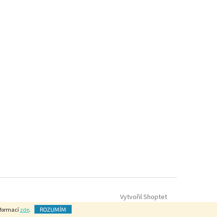
Vytvořil Shoptet
nformací
zde
.
ROZUMÍM