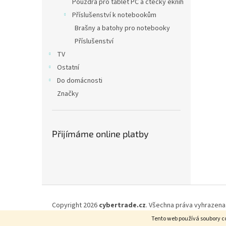
Pouzdra pro tablet PC a čtečky eknih
Příslušenství k notebookům
Brašny a batohy pro notebooky
Příslušenství
TV
Ostatní
Do domácnosti
Značky
Přijímáme online platby
Z
á
Copyright 2026
cybertrade.cz
. Všechna práva vyhrazena
p
Tento web používá soubory co
a