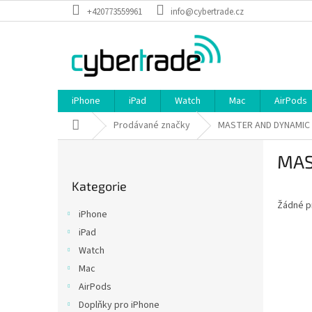
Přejít
+420773559961
info@cybertrade.cz
na
obsah
iPhone
iPad
Watch
Mac
AirPods
Domů
Prodávané značky
MASTER AND DYNAMIC
P
MAS
o
Přeskočit
s
Kategorie
kategorie
t
Žádné p
r
iPhone
a
iPad
n
Watch
n
í
Mac
p
AirPods
a
Doplňky pro iPhone