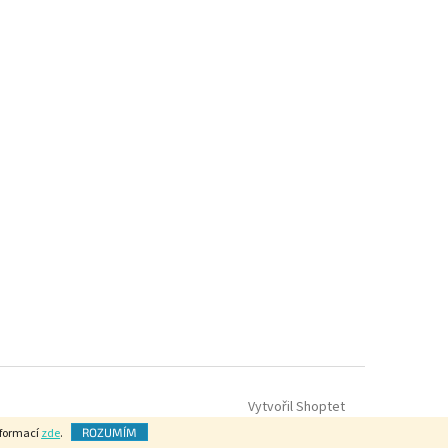
Vytvořil Shoptet
nformací
zde
.
ROZUMÍM