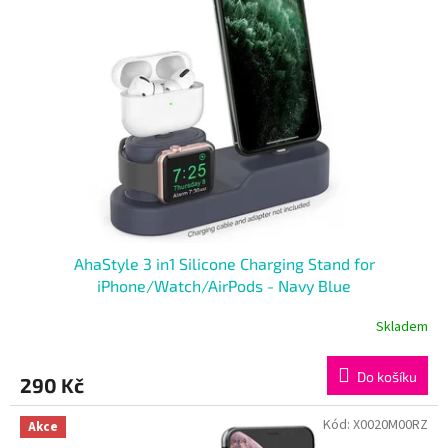
i
r
s
o
p
d
r
u
o
k
d
t
u
ů
k
t
ů
AhaStyle 3 in1 Silicone Charging Stand for
iPhone/Watch/AirPods - Navy Blue
Skladem
Do košíku
290 Kč
Kód:
X0020M00RZ
Akce