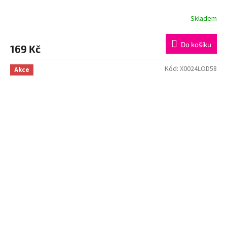
Skladem
Do košíku
169 Kč
Kód:
X0024LOD58
Akce