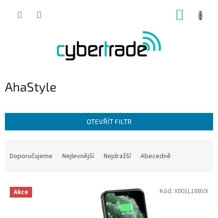
Přejít
NÁKUP
na
obsah
KOŠÍK
AhaStyle
OTEVŘÍT FILTR
Ř
a
Doporučujeme
Nejlevnější
Nejdražší
Abecedně
z
e
V
n
Kód:
X001L18BVX
Akce
ý
í
p
p